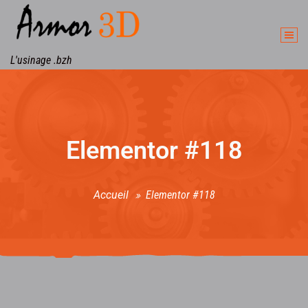
L'usinage .bzh
Elementor #118
Accueil
Elementor #118