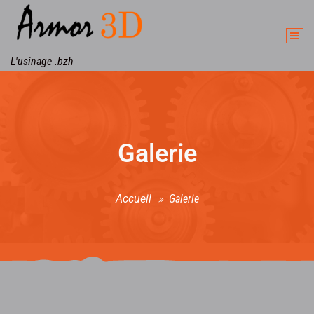
L'usinage .bzh
Galerie
Accueil
Galerie